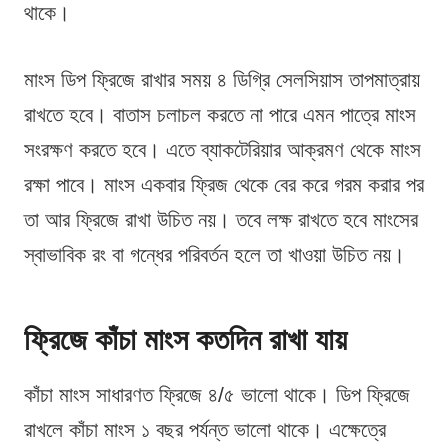
থাকে।
মাংস ডিপ ফ্রিজে রাখার সময় ৪ ডিগ্রি সেলসিয়াস তাপমাত্রায়
রাখতে হবে। বাতাস চলাচল করতে না পারে এমন পাত্রে মাংস
সংরক্ষণ করতে হবে। এতে ব্যাকটেরিয়ার আক্রমণ থেকে মাংস
রক্ষা পাবে। মাংস একবার ফ্রিজ থেকে বের করে গরম করার পর
তা আর ফ্রিজে রাখা উচিত নয়। তবে লক্ষ রাখতে হবে মাংসের
স্বাভাবিক রং বা গন্ধের পরিবর্তন হলে তা খাওয়া উচিত নয়।
ফ্রিজে কাঁচা মাংস কতদিন রাখা যায়
কাঁচা মাংস সাধারণত ফ্রিজে ৪/৫ ভালো থাকে। ডিপ ফ্রিজে
রাখলে কাঁচা মাংস ১ বছর পর্যন্ত ভালো থাকে। এক্ষেত্রে