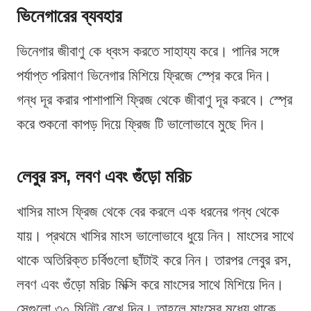
ভিনেগারের ব্যবহার
ভিনেগার জীবাণু কে ধ্বংস করতে সাহায্য করে। পানির সঙ্গে
পর্যাপ্ত পরিমাণ ভিনেগার মিশিয়ে ফ্রিজে স্প্রে করে দিন।
গন্ধ দূর করার পাশাপাশি ফ্রিজ থেকে জীবাণু দূর করবে। স্প্রে
করে শুকনো কাপড় দিয়ে ফ্রিজ টি ভালোভাবে মুছে দিন।
লেবুর রস, লবণ এবং গুঁড়ো মরিচ
খাসির মাংস ফ্রিজ থেকে বের করলে এক ধরনের গন্ধ থেকে
যায়। প্রথমে খাসির মাংস ভালোভাবে ধুয়ে নিন। মাংসের সাথে
থাকে অতিরিক্ত চর্বিগুলো ছাঁটাই করে নিন। তারপর লেবুর রস,
লবণ এবং গুঁড়ো মরিচ মিক্সি করে মাংসের সাথে মিশিয়ে দিন।
সেগুলো ৩০ মিনিট রেখে দিন। তাহলে মাংসের মধ্যে থাকে