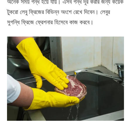
অনেক সময় গন্ধ হয়ে যায়। এসব গন্ধ দূর করার জন্য কয়েক
টুকরো লেবু ফ্রিজের বিভিন্ন অংশে রেখে দিবেন। লেবুর
সুগন্ধি ফ্রিজে ফ্রেশনার হিসেবে কাজ করবে।