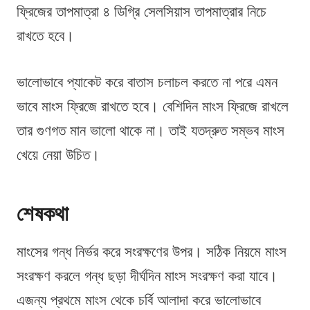
ফ্রিজের তাপমাত্রা ৪ ডিগ্রি সেলসিয়াস তাপমাত্রার নিচে
রাখতে হবে।
ভালোভাবে প্যাকেট করে বাতাস চলাচল করতে না পরে এমন
ভাবে মাংস ফ্রিজে রাখতে হবে। বেশিদিন মাংস ফ্রিজে রাখলে
তার গুণগত মান ভালো থাকে না। তাই যতদ্রুত সম্ভব মাংস
খেয়ে নেয়া উচিত।
শেষকথা
মাংসের গন্ধ নির্ভর করে সংরক্ষণের উপর। সঠিক নিয়মে মাংস
সংরক্ষণ করলে গন্ধ ছড়া দীর্ঘদিন মাংস সংরক্ষণ করা যাবে।
এজন্য প্রথমে মাংস থেকে চর্বি আলাদা করে ভালোভাবে