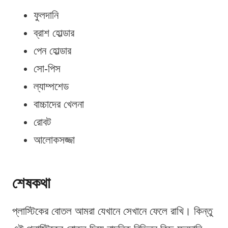
ফুলদানি
ব্রাশ হোল্ডার
পেন হোল্ডার
সো-পিস
ল্যাম্পশেড
বাচ্চাদের খেলনা
রোবট
আলোকসজ্জা
শেষকথা
প্লাস্টিকের বোতল আমরা যেখানে সেখানে ফেলে রাখি। কিন্তু