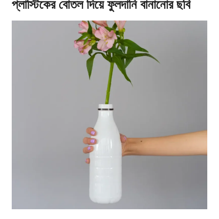
প্লাস্টিকের বোতল দিয়ে ফুলদানি বানানোর ছবি