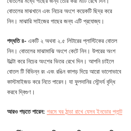
বোতলের মধ্যে গাছের জন্য তৈরি করা মাটি রেখে দিন।
বোতলের মাঝখানে এবং নিচের অংশে কয়েকটি ছিদ্র করে
নিন। মাঝারি সাইজের গাছের জন্য এটি প্রযোজ্য।
পদ্ধতি ৪-
একটি ২ অথবা ২.৫ লিটারের প্লাস্টিকের বোতল
নিন। বোতলের মাঝামাঝি অংশে কেটে নিন। উপরের অংশ
উল্টো করে নিচের অংশের ভিতর রেখে দিন। আপনি চাইলে
বোতল টি বিভিন্ন রং এবং রঙিন কাপড় দিয়ে আরো ভালোভাবে
কাস্টমাইজড করে নিতে পারেন। যা ফুলদানির সৌন্দর্য বৃদ্ধি
করবে দ্বিগুণ।
আরও পড়তে পারেন:
গরমে ঘর ঠান্ডা রাখে যেসব ইনডোর প্লান্ট