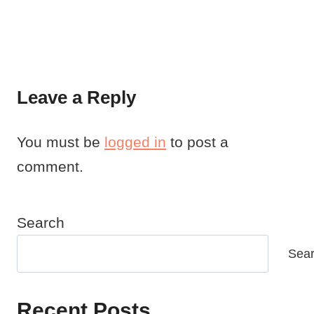
Leave a Reply
You must be
logged in
to post a
comment.
Search
Sea
Recent Posts