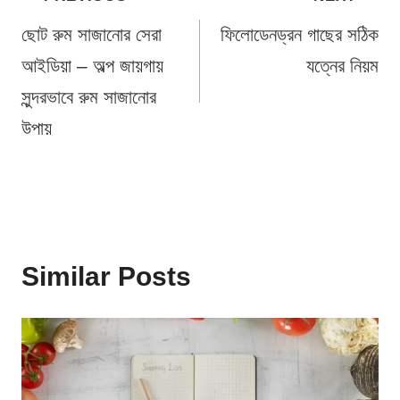
navigation
ছোট রুম সাজানোর সেরা
ফিলোডেনড্রন গাছের সঠিক
আইডিয়া – অল্প জায়গায়
যত্নের নিয়ম
সুন্দরভাবে রুম সাজানোর
উপায়
Similar Posts