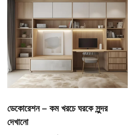
ডেকোরেশন – কম খরচে ঘরকে সুন্দর
দেখানো