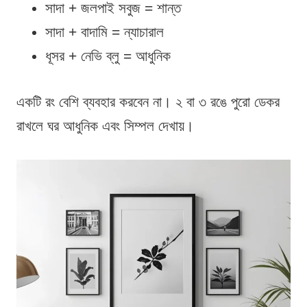
সাদা + জলপাই সবুজ = শান্ত
সাদা + বাদামি = ন্যাচারাল
ধূসর + নেভি ব্লু = আধুনিক
একটি রং বেশি ব্যবহার করবেন না। ২ বা ৩ রঙে পুরো ডেকর
রাখলে ঘর আধুনিক এবং সিম্পল দেখায়।