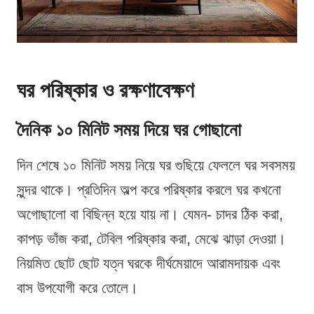
ঘর পরিষ্কার ও রক্ষণাবেক্ষণ
দৈনিক ১০ মিনিট সময় দিয়ে ঘর গোছানো
দিন শেষে ১০ মিনিট সময় নিয়ে ঘর গুছিয়ে ফেললে ঘর সবসময়
সুন্দর থাকে। প্রতিদিন অল্প করে পরিষ্কার করলে ঘর কখনো
অগোছালো বা বিছিন্ন হয়ে যায় না। যেমন- চাদর ঠিক করা,
কাপড় ভাঁজ করা, টেবিল পরিষ্কার করা, মেঝে ঝাড়া দেওয়া।
নিয়মিত ছোট ছোট যত্ন ঘরকে দীর্ঘমেয়াদে আরামদায়ক এবং
বাস উপযোগী করে তোলে।