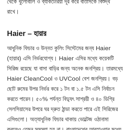
থেকে ধুলোবালি ও ব্যাকটেরিয়া দূর করে বাতাসকে বিশুদ্ধ
রাখে।
Haier – হায়ার
আধুনিক ফিচার ও উন্নত কুলিং সিস্টেমের জন্য Haier
(হায়ার) এসি নির্ভরযোগ্য। Haier এসির মধ্যে কয়েকটি
সিরিজ রয়েছে যা বাসা বাড়ির জন্য অনেক জনপ্রিয়। তারমধ্যে
Haier CleanCool ও UVCool বেশ জনপ্রিয়। বড়
ছোট রুমের উপর নির্ভর করে ১ টন বা ১.৫ টন এসি নির্বাচন
করতে পারেন। ৫০% পর্যন্ত বিদ্যুৎ সাশ্রয়ী ও ৪০ ডিগ্রি
সেলসিয়াসের উপরে ঘর দ্রুত ঠান্ডা করতে পারে এই সিরিজের
এসিগুলো। অত্যাধুনিক ফিচার থাকায় ভোল্টেজ ওঠানামা
করলেও তেমন সমস্যা হয় না। বাংলাদেশের আবহাওয়ার মধ্যে