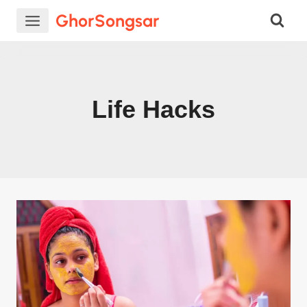
Skip
GhorSongsar
to
content
Life Hacks