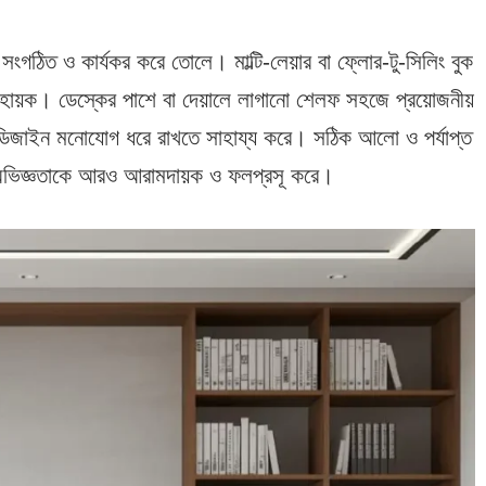
গঠিত ও কার্যকর করে তোলে। মাল্টি-লেয়ার বা ফ্লোর-টু-সিলিং বুক
হায়ক। ডেস্কের পাশে বা দেয়ালে লাগানো শেলফ সহজে প্রয়োজনীয়
যাল ডিজাইন মনোযোগ ধরে রাখতে সাহায্য করে। সঠিক আলো ও পর্যাপ্ত
ার অভিজ্ঞতাকে আরও আরামদায়ক ও ফলপ্রসূ করে।